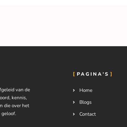
PAGINA'S
fgeleid van de
Home
ord, kennis,
Blogs
m die over het
 geloof.
Contact