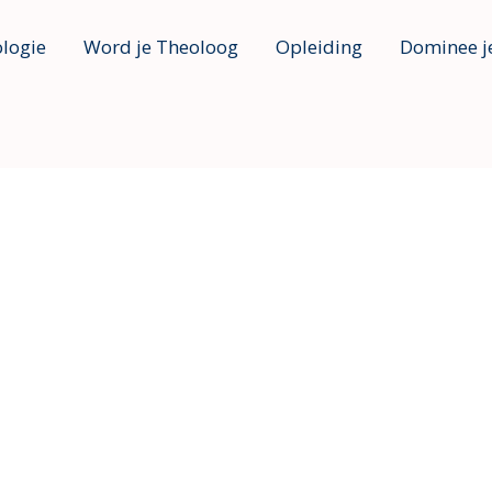
ologie
Word je Theoloog
Opleiding
Dominee j