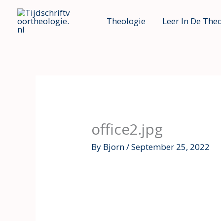
Skip
Theologie
Leer In De The
to
content
office2.jpg
By
Bjorn
/
September 25, 2022